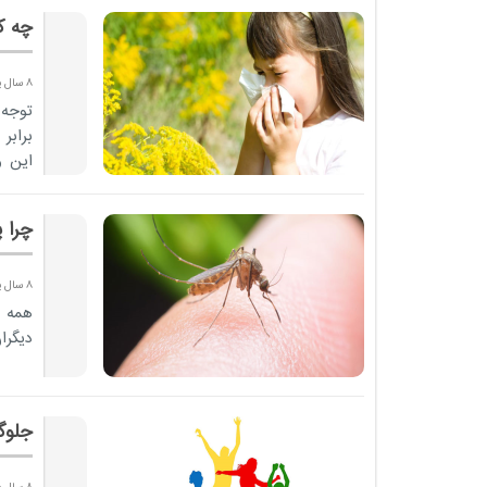
چه ک
8 سال پیش
توجه 
برابر
این 
ایمن..
چرا 
8 سال پیش
همه ا
دیگرا
جلوگ