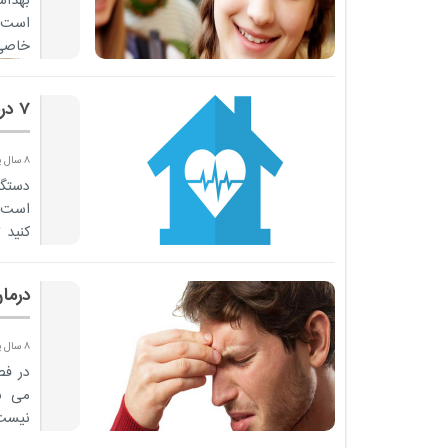
بهدا
است. 
خاصی 
7 درمان خانگی خلط گلو
8 سال پیش
دستگا
است. 
کنید 
هایی..
درما
8 سال پیش
در فص
می شو
نیست 
خاصی 