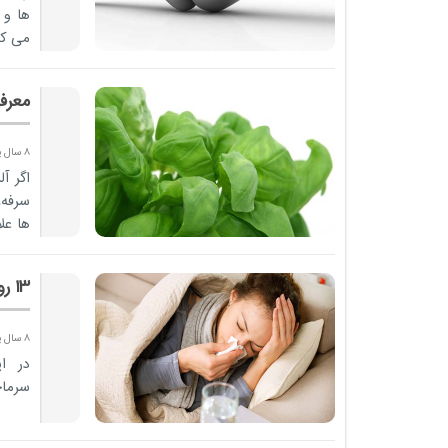
ها و 
می کن
معرف
8 سال پیش
اگر آ
سرفه،
ها عل
۱۳ روش و ترکیب گیاهی ساده برای «درمان سرماخوردگی»
8 سال پیش
سرماخ