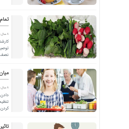
تمام 
8 سال پیش
توصیه
نصف ل
میان
8 سال پیش
دادن 
تنظیم
کردن 
تاثی