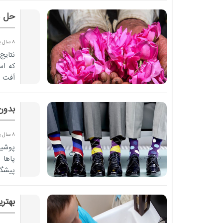
حل م
8 سال پیش
نتایج
که اس
آفت 
بدون
8 سال پیش
پوشی
پاها 
پیشگی
بهتر