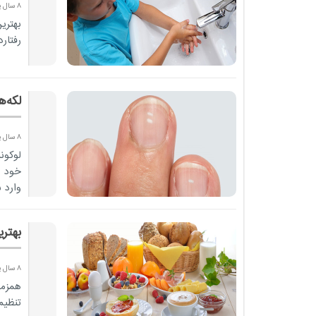
8 سال پیش
بهتری
رفتار
لکه‌
8 سال پیش
لوکون
خود ر
وارد 
بهتر
8 سال پیش
همزما
تنظیم