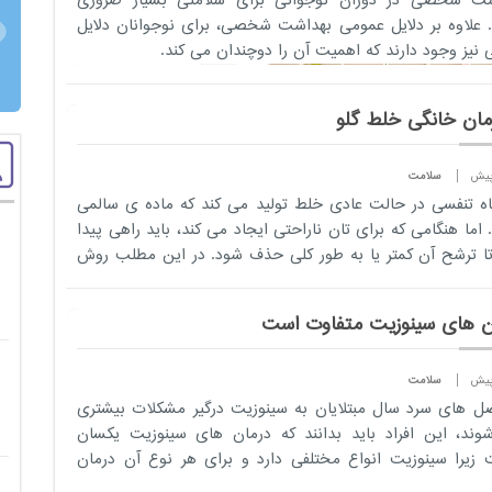
شت شخصی در دوران نوجوانی برای سلامتی بسیار ضروری
علاوه بر دلایل عمومی بهداشت شخصی، برای نوجوانان دلایل
نیز وجود دارند که اهمیت آن را دوچندان می کند.
تشخیص به
موقع کودکان
دچار اختلال
تکاملی ضروری
است
سلامت
ه تنفسی در حالت عادی خلط تولید می کند که ماده ی سالمی
3 سال پیش
اما هنگامی که برای تان ناراحتی ایجاد می کند، باید راهی پیدا
روانشناسی
تا ترشح آن کمتر یا به طور کلی حذف شود. در این مطلب روش
مشاور وزیر
.
بهداشت، درمان
و آموزش پزشکی
ن های سینوزیت متفاوت است
در امور
توانبخشی با
سلامت
اشاره به ضرورت
ل های سرد سال مبتلایان به سینوزیت درگیر مشکلات بیشتری
تشخیص به
ند، این افراد باید بدانند که درمان های سینوزیت یکسان
موقع و غربالگری
زیرا سینوزیت انواع مختلفی دارد و برای هر نوع آن درمان
کودکان دچار
وجود دا...