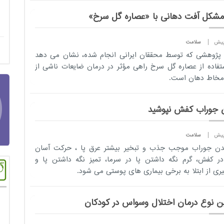
اختلال تکاملی به
خصوص اوتیسم،
شکل آفت دهانی با «عصاره گل سرخ»
فعالیت مراکز
جامع اختلال
سلامت
تکاملی کودک را
 پژوهشی که توسط محققان ایرانی انجام شده، نشان می دهد
در دانش...
تفاده از عصاره گل سرخ راهی مؤثر در درمان ضایعات ناشی از
مخاط دهان است.
 جوراب کفش نپوشید
سلامت
دن جوراب موجب جذب و تبخیر بیشتر عرق پا ، حرکت آسان
در کفش، گرم نگه داشتن پا در سرما، تمیز نگه داشتن پا و
ری از ابتلا به برخی بیماری های پوستی می شود.
ین نوع درمان اختلال وسواس در کودکان