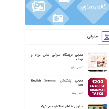
معرفی
معرفی فروشگاه سبزآبی لباس نوزاد و
کودک
2 سال پیش
معرفی اپلیکیشن English Grammar
Test
8 سال پیش
مدارس «نشان استاندارد» می‌گیرند