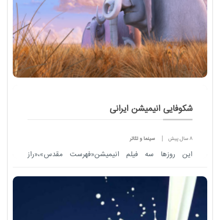
شکوفایی انیمیشن ایرانی
8 سال پیش
سینما و تئاتر
این روزها سه فیلم انیمیشن«فهرست مقدس»،«راز
سیاوش»و«کلیله و دمنه»روی پرده سینماها است و برای
نخستین بار انیمیشن«فیلشاه» وارد بخش مسابقه
جشنوا...