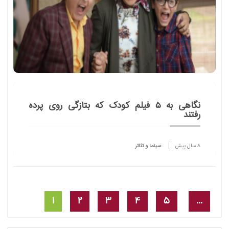
نگاهی به 5 فیلم کودک که بتازگی روی پرده
رفتند
8 سال پیش
سینما و تئاتر
در سه ماهه سوم سال فیلم های قهرمانان کوچک،
شکلاتی، حقه باز دم دراز، پینوکیو، عاموسردار و رییسعلی و
انیمشین راز سیاوش رنگ پرده دیدند و هنوز اکران برخی
ادا...
1
2
3
4
5
...