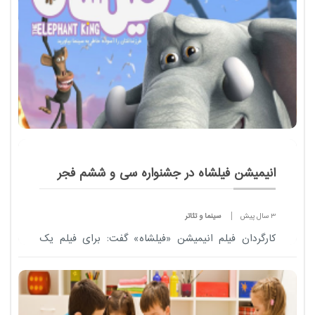
انیمیشن فیلشاه در جشنواره سی و ششم فجر
3 سال پیش
سینما و تئاتر
کارگردان فیلم انیمیشن «فیلشاه» گفت: برای فیلم یک
دویستم هزینه فیلم انیمیشن «کوکو» که صدرنشین فروش
در گیشه هالیوود است هزینه کردیم اما به لحاظ کیفی از
این انیمیشن فا...