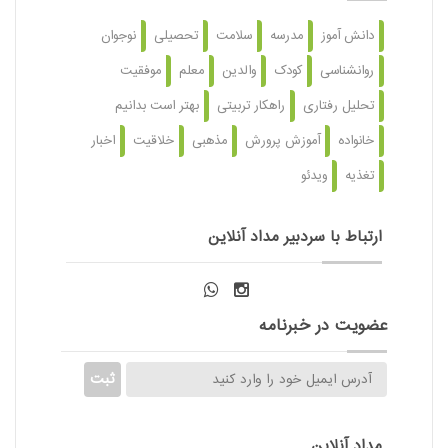
دانش آموز
مدرسه
سلامت
تحصیلی
نوجوان
روانشناسی
کودک
والدین
معلم
موفقیت
تحلیل رفتاری
راهکار تربیتی
بهتر است بدانیم
خانواده
آموزش پرورش
مذهبی
خلاقیت
اخبار
تغذیه
ویدئو
ارتباط با سردبیر مداد آنلاین
عضویت در خبرنامه
مداد آنلاین