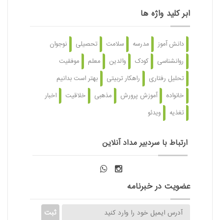
ابر کلید واژه ها
دانش آموز
مدرسه
سلامت
تحصیلی
نوجوان
روانشناسی
کودک
والدین
معلم
موفقیت
تحلیل رفتاری
راهکار تربیتی
بهتر است بدانیم
خانواده
آموزش پرورش
مذهبی
خلاقیت
اخبار
تغذیه
ویدئو
ارتباط با سردبیر مداد آنلاین
عضویت در خبرنامه