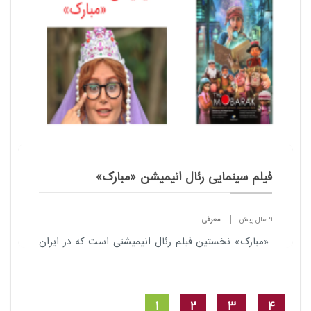
فیلم سینمایی رئال انیمیشن «مبارک»
9 سال پیش
معرفی
«مبارک» نخستين فيلم رئال-​انیمیشنی است که در ايران
به توليد میرسد.در ادامه با مداد آنلاین همراه باشید .
1
2
3
4