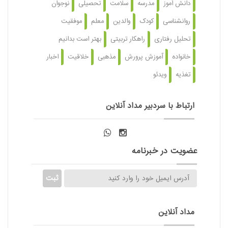
دانش آموز
مدرسه
سلامت
تحصیلی
نوجوان
روانشناسی
کودک
والدین
معلم
موفقیت
تحلیل رفتاری
راهکار تربیتی
بهتر است بدانیم
خانواده
آموزش پرورش
مذهبی
خلاقیت
اخبار
تغذیه
ویدئو
ارتباط با سردبیر مداد آنلاین
عضویت در خبرنامه
مداد آنلاین