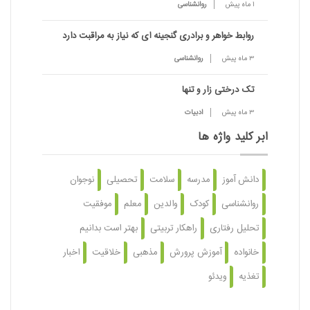
1 ماه پیش
روانشناسی
روابط خواهر و برادری گنجینه ای که نیاز به مراقبت دارد
3 ماه پیش
روانشناسی
تک درختی زار و تنها
3 ماه پیش
ادبیات
ابر کلید واژه ها
دانش آموز
مدرسه
سلامت
تحصیلی
نوجوان
روانشناسی
کودک
والدین
معلم
موفقیت
تحلیل رفتاری
راهکار تربیتی
بهتر است بدانیم
خانواده
آموزش پرورش
مذهبی
خلاقیت
اخبار
تغذیه
ویدئو