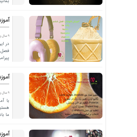
بمانید
آموز
9 سال پیش
در ای
فصل 
پیرام
بیشتر
آموز
9 سال پیش
با آ
هستیم
ما با
آموزش پاو