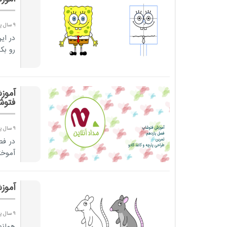
9 سال پیش
در ای
رو بک
آموز
فتوش
9 سال پیش
در فص
آموخت
آموز
9 سال پیش
همانط