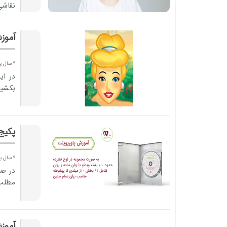
نقاشی
و شما
آموز
9 سال پیش
در ای
بکشیم
پکیج
9 سال پیش
در صو
مطلب 
آموز