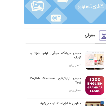
معرفی
معرفی فروشگاه سبزآبی لباس نوزاد و
کودک
2 سال پیش
معرفی اپلیکیشن English Grammar
Test
8 سال پیش
مدارس «نشان استاندارد» می‌گیرند