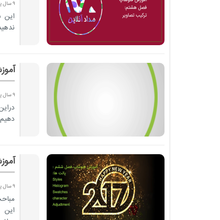
9 سال پیش
این 
ندهید
آموز
9 سال پیش
دراین
دهیم.
آموز
9 سال پیش
مباحث
این ز