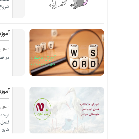
شروع 
آموز
9 سال پیش
در فص
آموز
9 سال پیش
توجه 
فصل ه
های ا