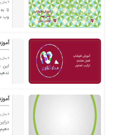
9 سال پیش
وب سا
آموز
9 سال پیش
این 
ندهید
آموز
9 سال پیش
دراین
دهیم.