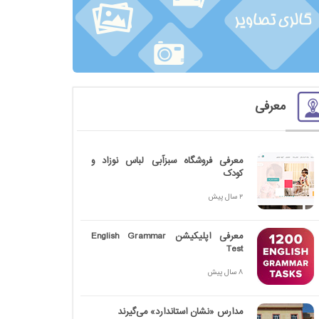
معرفی
معرفی فروشگاه سبزآبی لباس نوزاد و
کودک
2 سال پیش
معرفی اپلیکیشن English Grammar
Test
8 سال پیش
مدارس «نشان استاندارد» می‌گیرند