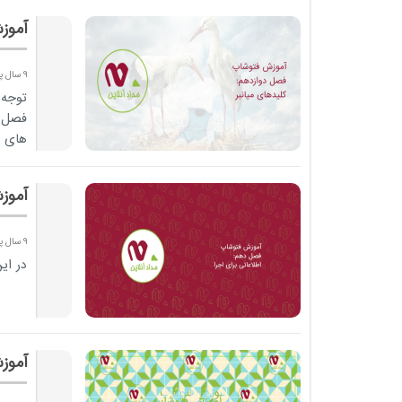
آموز
9 سال پیش
توجه 
فصل ه
های ا
آموز
9 سال پیش
در ای
آموز