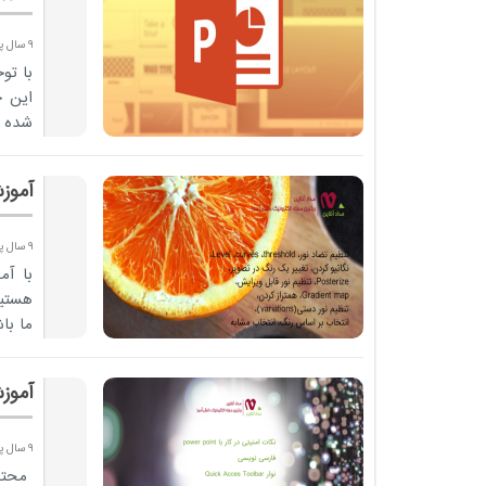
9 سال پیش
با تو
شده م
آموز
9 سال پیش
با آ
هستیم
ما با
آموزش پاو
9 سال پیش