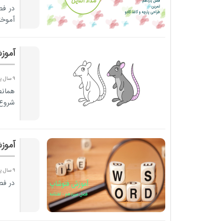
در فص
آموخت
آموز
9 سال پیش
همانط
شروع 
آموز
9 سال پیش
در فص