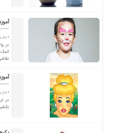
آموز
9 سال پیش
در وا
کمک 
نقاشی
و شما
آموز
9 سال پیش
در ای
بکشیم
پکیج