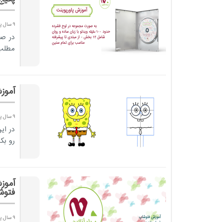
9 سال پیش
در صو
مطلب 
آموز
9 سال پیش
در ای
رو بک
آموز
فتوش
9 سال پیش