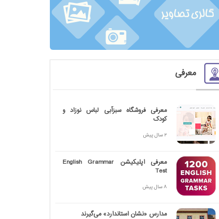
معرفی
معرفی فروشگاه سبزآبی لباس نوزاد و
کودک
2 سال پیش
معرفی اپلیکیشن English Grammar
Test
8 سال پیش
مدارس «نشان استاندارد» می‌گیرند