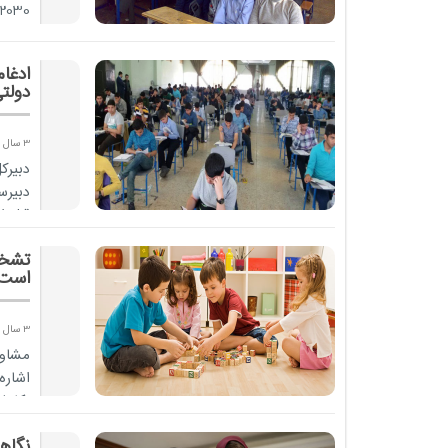
تصوی.
ادغا
دولت
3 سال پیش
دبیر
دبیرس
قبل ا
تشخی
است
3 سال پیش
مشاور
اشاره
تکامل
را در 
نگاهی به 5 فیلم کودک