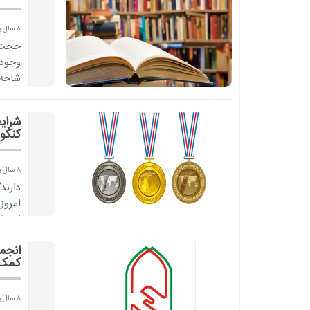
8 سال پیش
حجت ا
وجود 
شاخه 
شرای
کنکور 
8 سال پیش
انتخاب ۵ رشته در آزمون 
کمک 
8 سال پیش