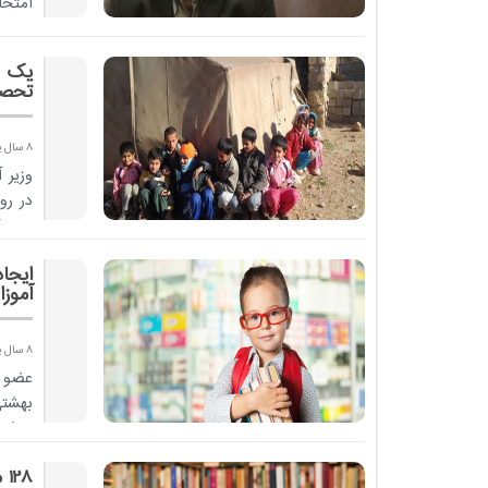
امتحا
ا...
یک چ
تحصی
8 سال پیش
در رو
روستا
ایجا
آموزا
8 سال پیش
عضو 
بهشتی
مدارس
128 میلیون جلد کتاب درسی توزیع شد