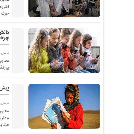
اشاره
...
دانش
چرخن
8 سال پیش
معاون
پررنگ
مجازی
پیش 
8 سال پیش
معاون
مدارس
عشایر