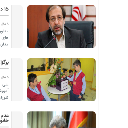
15 درصد مدارس متوسطه دوم کشور مشاور دارند
8 سال پیش
معاون
مدارس
برگز
8 سال پیش
علی ر
آموزش
شورای
شورا ب
عدم 
خانو