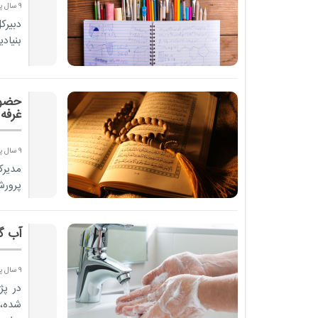
9 سال پیش
دبیرك
بنیاد
غرفه
9 سال پیش
مديرك
پرورش در
آب گر
9 سال پیش
در پژ
شده،