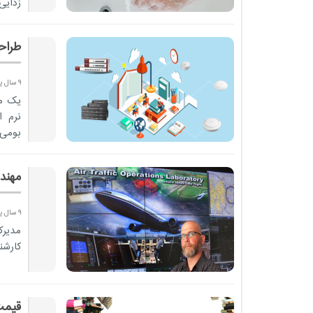
استفاد
طراح
9 سال پیش
یک مق
نرم 
بومی 
مهند
9 سال پیش
مدیرک
کارشن
قیمت