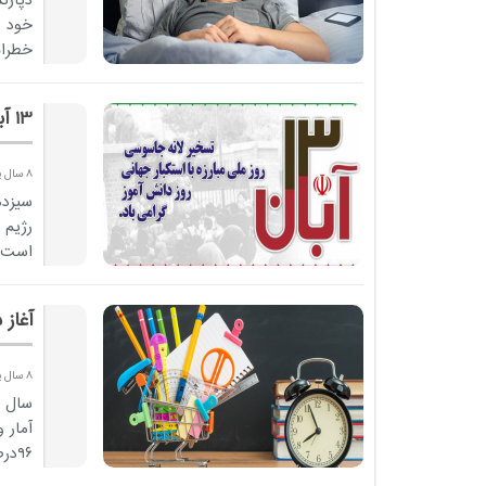
دپارت
خود ر
خطرات
کاهش 
13 آبان؛ روز دانش آموز مبارک
8 سال پیش
سیزده
رژیم 
است ک
عظیم.
آغاز سال 
8 سال پیش
سال ت
۹۶درصد دانش آموزان در مدارس ...