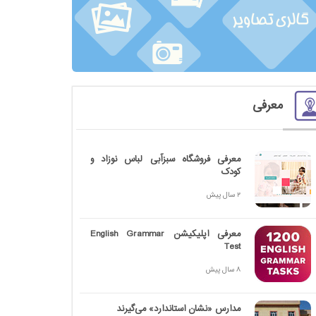
معرفی
معرفی فروشگاه سبزآبی لباس نوزاد و
کودک
2 سال پیش
معرفی اپلیکیشن English Grammar
Test
8 سال پیش
مدارس «نشان استاندارد» می‌گیرند