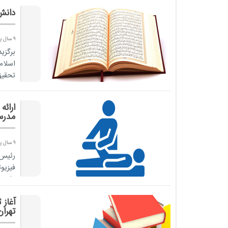
دانش
9 سال پیش
برگزی
اسلام
تحقیق
ارائ
مدرس
9 سال پیش
رئیس 
فیزیو
داد.
آغاز
تهران