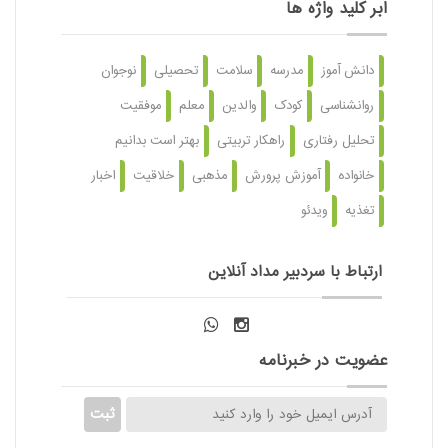
ابر کلید واژه ها
دانش آموز
مدرسه
سلامت
تحصیلی
نوجوان
روانشناسی
کودک
والدین
معلم
موفقیت
تحلیل رفتاری
راهکار تربیتی
بهتر است بدانیم
خانواده
آموزش پرورش
مذهبی
خلاقیت
اخبار
تغذیه
ویدئو
ارتباط با سردبیر مداد آنلاین
عضویت در خبرنامه