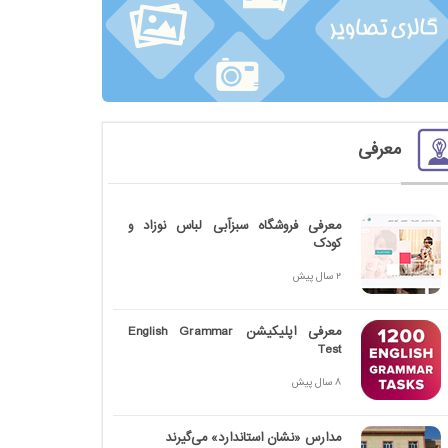
معرفی
معرفی فروشگاه سبزآبی لباس نوزاد و
کودک
2 سال پیش
معرفی اپلیکیشن English Grammar
Test
8 سال پیش
مدارس «نشان استاندارد» می‌گیرند