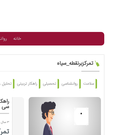
خانه
روان
تمرکزبرنقطه_سیاه
سلامت
روانشناسی
تحصیلی
راهکار تربیتی
تحلیل ر
راهک
سی و
3 سال پیش
تمرک