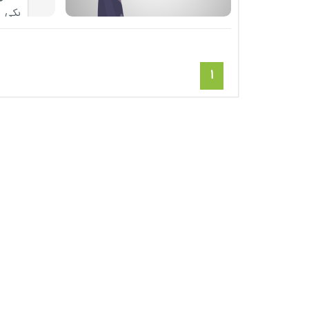
یکی ا
های ب
چشم 
1