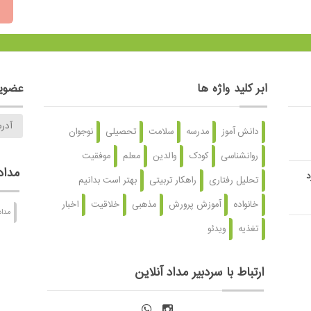
ابر کلید واژه ها
عضویت
دانش آموز
مدرسه
سلامت
تحصیلی
نوجوان
روانشناسی
کودک
والدین
معلم
موفقیت
مداد
د
تحلیل رفتاری
راهکار تربیتی
بهتر است بدانیم
خانواده
آموزش پرورش
مذهبی
خلاقیت
اخبار
مداد
تغذیه
ویدئو
ارتباط با سردبیر مداد آنلاین