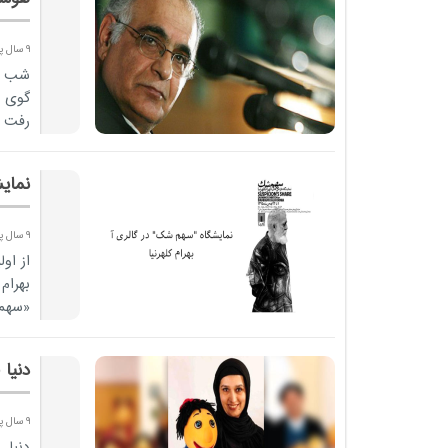
9 سال پیش
شب ه
گوی خ
رفت و
نمای
9 سال پیش
از او
بهرام
«سهم
دنیا 
9 سال پیش
دنیا 