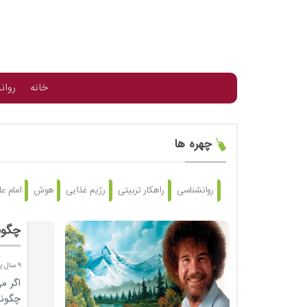
خانه
روان
چهره ها
روانشناسی
راهکار تربیتی
رژیم غذایی
هوش
امام ع
چگون
9 سال پیش
اگر م
چگونه