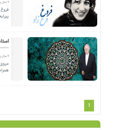
9 سال پیش
فروغ 
پیرای
استا
9 سال پیش
مروی 
همراه
1