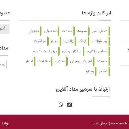
ابر کلید واژه ها
عضویت
دانش آموز
مدرسه
سلامت
تحصیلی
نوجوان
روانشناسی
کودک
والدین
معلم
موفقیت
مداد
د
تحلیل رفتاری
راهکار تربیتی
بهتر است بدانیم
خانواده
آموزش پرورش
مذهبی
خلاقیت
اخبار
مداد
تغذیه
ویدئو
ارتباط با سردبیر مداد آنلاین
www.medado
) مجاز است.
تولید 