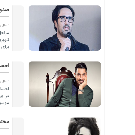
صدور
9 سال پیش
مراحل
تلویز
برای 
احسا
9 سال پیش
در بی
موسیق
مختص