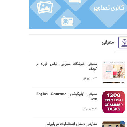
معرفی
معرفی فروشگاه سبزآبی لباس نوزاد و
کودک
2 سال پیش
معرفی اپلیکیشن English Grammar
Test
8 سال پیش
مدارس «نشان استاندارد» می‌گیرند