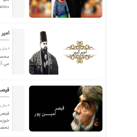
«خاله
امیر 
9 سال پیش
محمد 
می آید ، در سال 22
قیصر
9 سال پیش
خوزست
تحصیل