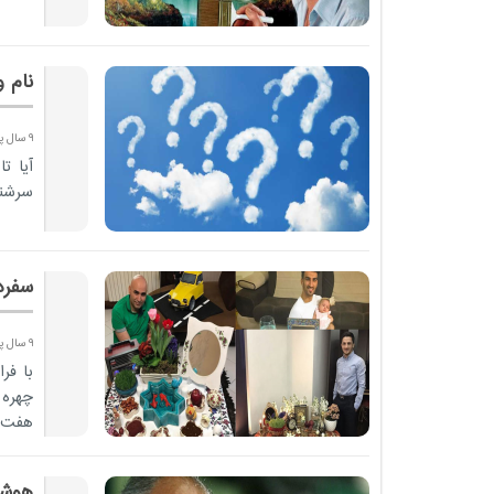
نام 
9 سال پیش
آیا ت
سرشن
سفره
9 سال پیش
با فر
چهره 
هفت س
هوشن