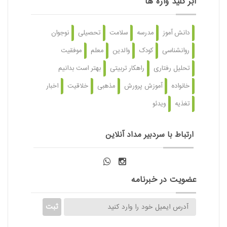
ابر کلید واژه ها
دانش آموز
مدرسه
سلامت
تحصیلی
نوجوان
روانشناسی
کودک
والدین
معلم
موفقیت
تحلیل رفتاری
راهکار تربیتی
بهتر است بدانیم
خانواده
آموزش پرورش
مذهبی
خلاقیت
اخبار
تغذیه
ویدئو
ارتباط با سردبیر مداد آنلاین
عضویت در خبرنامه