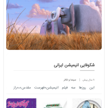
شکوفایی انیمیشن ایرانی
8 سال پیش
سینما و تئاتر
این روزها سه فیلم انیمیشن«فهرست مقدس»،«راز
سیاوش»و«کلیله و دمنه»روی پرده سینماها است و برای
نخستین بار انیمیشن«فیلشاه» وارد بخش مسابقه
جشنوا...