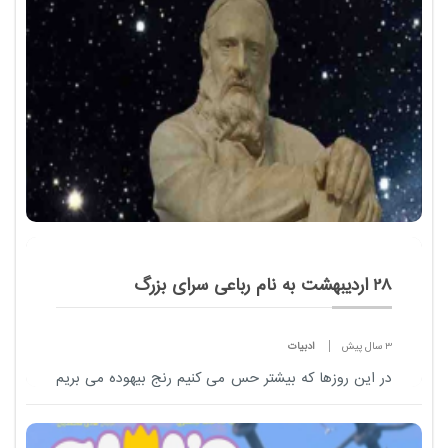
2 سال پیش
ادبیات
مجلات مد طیف وسیع و گسترده‌ای را شامل
می شود که نه تنها علاقه‌مندان به دنیای مد و
متخصصین حوزه‌ی فشن، بلکه جامعه ‌شناسان
و حتی روان‌ شناسان نیاز به مطالعه آن ها...
28 اردیبهشت به نام رباعی سرای بزرگ
3 سال پیش
ادبیات
در این روزها که بیشتر حس می کنیم رنج بیهوده می بریم
و در پی وقت آسوده می دویم کدام سخن گویاتر از شعر
خیام: دوزخ، شرری ز رنج بیهودۀ ماست/ فردوس، دمی ز
وقت آسودۀ ماست