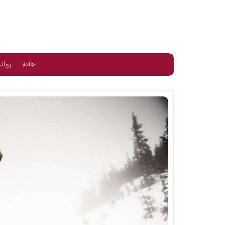
خانه
روان