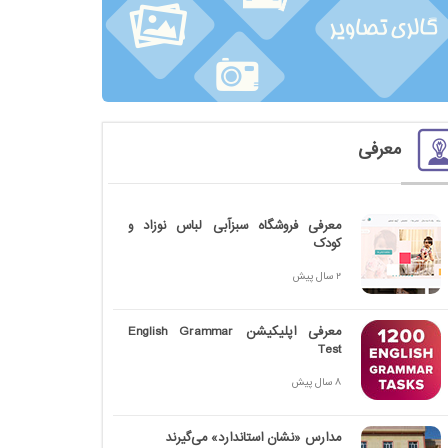
معرفی
معرفی فروشگاه سبزآبی لباس نوزاد و
کودک
2 سال پیش
معرفی اپلیکیشن English Grammar
Test
8 سال پیش
مدارس «نشان استاندارد» می‌گیرند