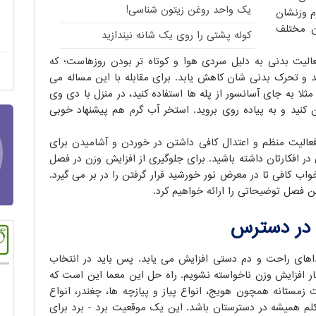
یک واحد روغن زیتون شناسی!
م وزنشان
ن مختلف
کوله پشتی را روی یک شانه نیندازید
یت بدنی به دلیل سردی هوا و کوتاه تر بودن روزهاست؛ که
د و تحرک بدنی شان کاهش یابد. برای مقابله با این مساله می
مثلا به جای آسانسور از پله ها استفاده کنید، در منزل با دی وی
نید و به پیاده روی بروید. استخر آب گرم هم پیشنهاد خوبی
فعالیت منظم و اعتدال کافی داشتن در خوردن و آشامیدن برای
در افکارتان داشته باشید. برای جلوگیری از افزایش وزن در فصل
واب کافی تا در معرض نور خورشید قرار گرفتن را در بر می گیرد.
ین فصل توضیحاتی را ارائه خواهیم کرد.
 در دسترس
اهای راحت و دم دستی افزایش می یابد. پس باید در انتخاب
ر افزایش وزن ناخواسته نشویم. راه حل این معما این است که
زمستانه همچون هویج، انواع پیاز و پیازچه ها، چغندر، انواع
م همیشه در دسترستان باشد. این یک موقعیت برد - برد برای