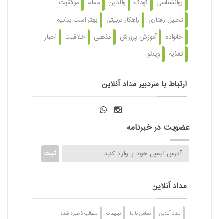
روانشناسی
کودک
والدین
معلم
موفقیت
تحلیل رفتاری
راهکار تربیتی
بهتر است بدانیم
خانواده
آموزش پرورش
مذهبی
خلاقیت
اخبار
تغذیه
ویدئو
ارتباط با سردبیر مداد آنلاین
عضویت در خبرنامه
مداد آنلاین
مداد آنلاین
تماس با ما
تبلیغات
مطالب ذخیره شده