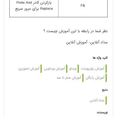
بازکردن کادر Finde And
F5
Replace برای مرور سریع
نظر شما در رابطه با این آموزش چیست ؟
مداد آنلاین- آموزش آنلاین
کلید واژه ها
آموزش پاورپوینت
ویدئو
آموزش ویدئویی
آموزش تصویری
آموزش رایگان
آموزش صفر تا صد
منبع
مداد آنلاین
نویسنده: