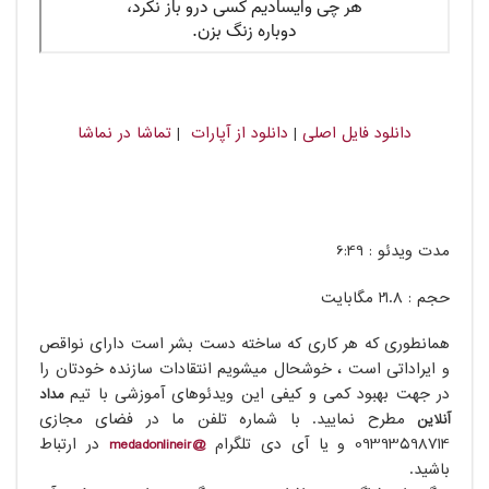
دانلود فایل اصلی
|
دانلود از آپارات
|
تماشا در نماشا​
مدت ویدئو : ​​​​​6:​49
حجم : 21.8 مگابایت
همانطوری که هر کاری که ساخته دست بشر است دارای نواقص
و ایراداتی است ، خوشحال میشویم انتقادات سازنده خودتان را
در جهت بهبود کمی و کیفی این ویدئوهای آموزشی با تیم
مداد
مطرح نمایید. با شماره تلفن ما در فضای مجازی
آنلاین
09393598714 و یا آی دی تلگرام
در ارتباط
@medadonlineir
باشید.