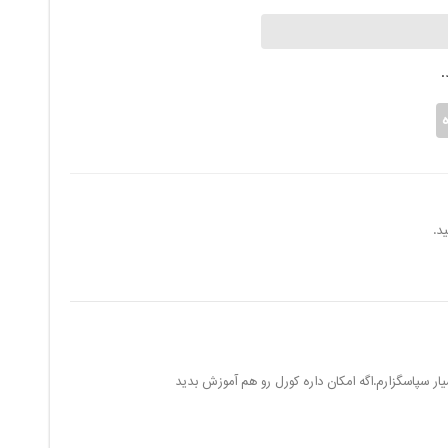
د.
ار سپاسگزارم.اگه امکان داره کورل رو هم آموزش بدید