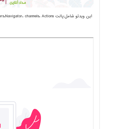
این ویدئو شامل:پالت layers،Navigator، channels، Actions است که بطور کامل توضیح داده شده است.