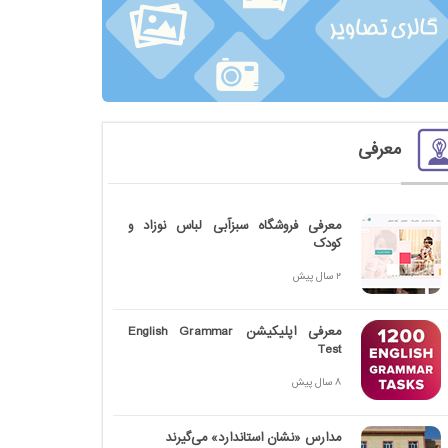
معرفی
معرفی فروشگاه سبزآبی لباس نوزاد و
کودک
2 سال پیش
معرفی اپلیکیشن English Grammar
Test
8 سال پیش
مدارس «نشان استاندارد» می‌گیرند