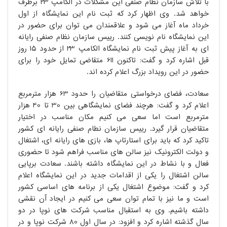
با تلاش سازمان نظام صنفی این مشکلات در الکامپ 23 برطرف
خواهد شد. وی اظهار کرد که ثبت نام این نمایشگاه از اول
خرداد ماه آغاز می شود و علاقمندان می توان برای حضور در
این نمایشگاه نام نویسی کنند. رییس سازمان نظام صنفی رایانه
ای به آغاز پیش ثبت نام نمایشگاه الکامپ 23 از حدود 15 روز
قبل اشاره کرد و گفت: تاکنون 611 متقاضی تمایل خود را برای
حضور در این رویداد بزرگ اعلام کرده اند.
سعادت، فضای درخواستی متقاضیان را حدود 63 هزار مترمربع
اعلام کرد و گفت: هرچند فضای نمایشگاهی بین 30 تا 40 هزار
مترمربع است اما سعی می کنیم مکان مناسب در اختیار
متقاضیان قرار گیرد. رییس سازمان نطام صنفی رایانه ای کشور
تاکید کرد که باید برای استارتاپ ها، بازی های رایانه ای، اشتغال
و دولت الکترونیک نیز سالن های مناسب فراهم شود تا حضوری
فعال و با نشاط در این نمایشگاه داشته باشند. سعادت برپایی
سالن اشتغال را یکی از اقدامات جدید در این نمایشگاه اعلام
کرد و گفت: موضوع اشتغال یکی از برنامه های اساسی کشور
است و ما نیز با تمام توان سعی می کنیم در ایجاد آن نقشی
داشته باشیم. وی به استقبال مناسب شرکت های نوپا در دو
سال گذشته اشاره کرد و افزود: در سال اول 80 شرکت نوپا و در