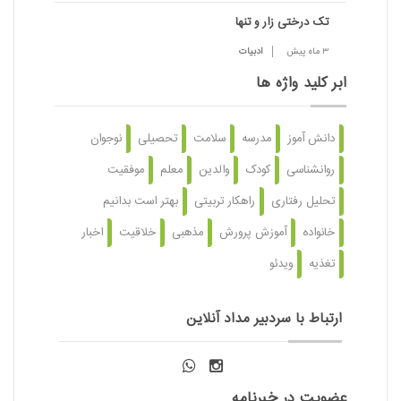
تک درختی زار و تنها
3 ماه پیش
ادبیات
ابر کلید واژه ها
دانش آموز
مدرسه
سلامت
تحصیلی
نوجوان
روانشناسی
کودک
والدین
معلم
موفقیت
تحلیل رفتاری
راهکار تربیتی
بهتر است بدانیم
خانواده
آموزش پرورش
مذهبی
خلاقیت
اخبار
تغذیه
ویدئو
ارتباط با سردبیر مداد آنلاین
عضویت در خبرنامه