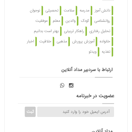
دانش آموز
مدرسه
سلامت
تحصیلی
نوجوان
روانشناسی
کودک
والدین
معلم
موفقیت
تحلیل رفتاری
راهکار تربیتی
بهتر است بدانیم
خانواده
آموزش پرورش
مذهبی
خلاقیت
اخبار
تغذیه
ویدئو
ارتباط با سردبیر مداد آنلاین
عضویت در خبرنامه
مداد آنلاین