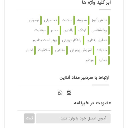
ابر کلید واژه ها
دانش آموز
مدرسه
سلامت
تحصیلی
نوجوان
روانشناسی
کودک
والدین
معلم
موفقیت
تحلیل رفتاری
راهکار تربیتی
بهتر است بدانیم
خانواده
آموزش پرورش
مذهبی
خلاقیت
اخبار
تغذیه
ویدئو
ارتباط با سردبیر مداد آنلاین
عضویت در خبرنامه