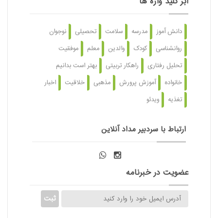
ابر کلید واژه ها
دانش آموز
مدرسه
سلامت
تحصیلی
نوجوان
روانشناسی
کودک
والدین
معلم
موفقیت
تحلیل رفتاری
راهکار تربیتی
بهتر است بدانیم
خانواده
آموزش پرورش
مذهبی
خلاقیت
اخبار
تغذیه
ویدئو
ارتباط با سردبیر مداد آنلاین
عضویت در خبرنامه