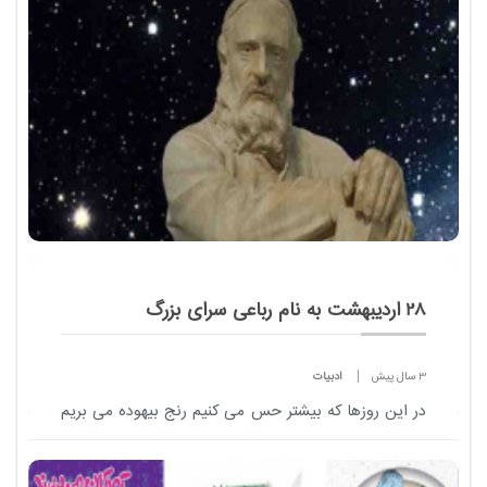
2 سال پیش
ادبیات
مجلات مد طیف وسیع و گسترده‌ای را شامل
می شود که نه تنها علاقه‌مندان به دنیای مد و
متخصصین حوزه‌ی فشن، بلکه جامعه ‌شناسان
و حتی روان‌ شناسان نیاز به مطالعه آن ها...
28 اردیبهشت به نام رباعی سرای بزرگ
3 سال پیش
ادبیات
در این روزها که بیشتر حس می کنیم رنج بیهوده می بریم
و در پی وقت آسوده می دویم کدام سخن گویاتر از شعر
خیام: دوزخ، شرری ز رنج بیهودۀ ماست/ فردوس، دمی ز
وقت آسودۀ ماست