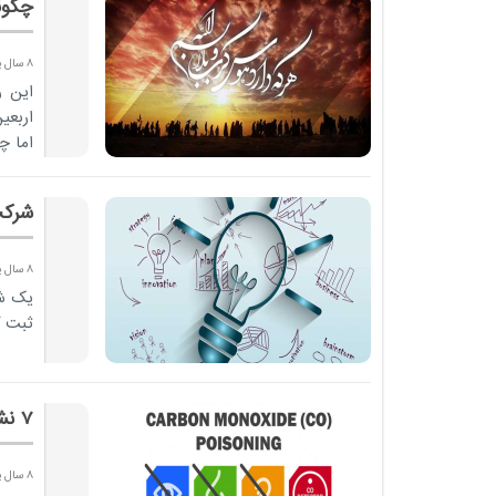
چگونه
8 سال پیش
این ر
اربعی
اما چ
شرکت
8 سال پیش
یک شر
ثبت ک
7 نشانه از حضور قاتل نامرئی
8 سال پیش