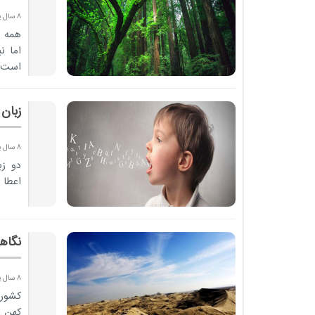
8 سال پیش
همه م
اما ن
است غ
سرسبز
زبان
8 سال پیش
دو ز
اعطا 
نگاه
8 سال پیش
کشور 
کهن ر