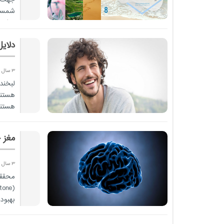
شمسی
نمایید
دلایل
3 سال پیش
لبخند
هستند
هستند
مغز 
3 سال پیش
محقق
بهبود