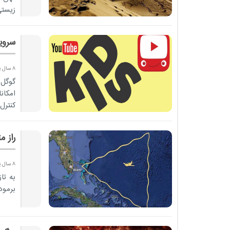
زیستی
سروی
8 سال پیش
گوگل 
امکانا
کنترل
راز 
8 سال پیش
به تا
برمود