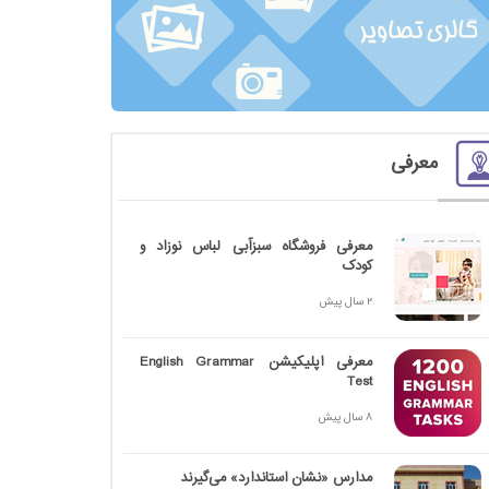
معرفی
معرفی فروشگاه سبزآبی لباس نوزاد و
کودک
2 سال پیش
معرفی اپلیکیشن English Grammar
Test
8 سال پیش
مدارس «نشان استاندارد» می‌گیرند