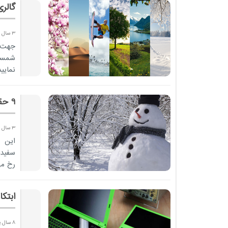
گالری پ
3 سال پیش
جهت 
شمس
نمایید
9 حقیقت جالب درباره برف که تاکنون نمی دانستید
3 سال پیش
این ر
سفید 
رخ می
ابتک
8 سال پیش