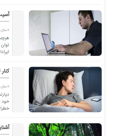
آسیب 
8 سال پیش
هرچند
توان 
ایرادا
کنار 
8 سال پیش
دپارت
خود ر
خطرات
کاهش 
آشنا