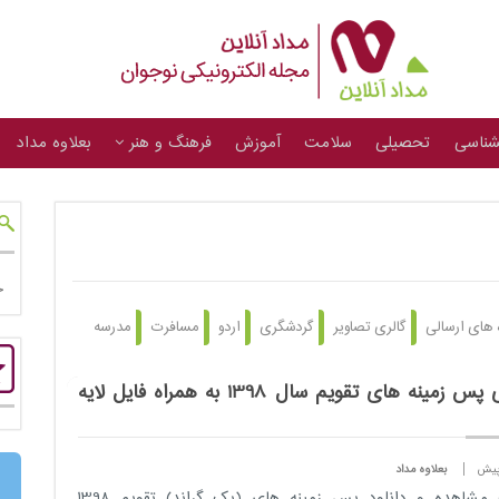
شناسی
تحصیلی
سلامت
آموزش
فرهنگ و هنر
بعلاوه مداد
 های ارسالی
گالری تصاویر
گردشگری
اردو
مسافرت
مدرسه
گالری پس زمینه های تقویم سال 1398 به همراه فایل لایه
بعلاوه مداد
جهت مشاهده و دانلود پس زمینه های (بک گراند) تقویم 1398