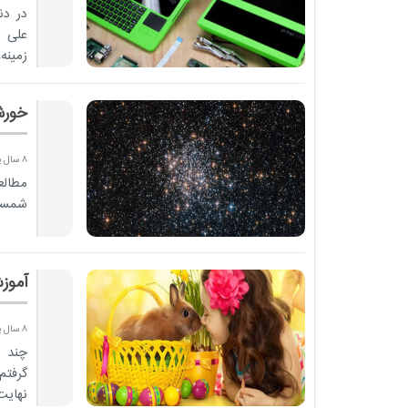
در دن
علی ر
زمینه
خورش
8 سال پیش
مطالع
شمسی"
​آمو
8 سال پیش
چند 
گرفتم
نهایت