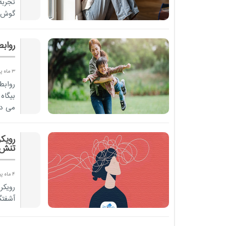
تجربه
گوش د
روابط
3 ماه پیش
روابط
بیگاه
می ده
رویک
تنش 
4 ماه پیش
رویکر
آشفتگ
هم‌زم
ک...