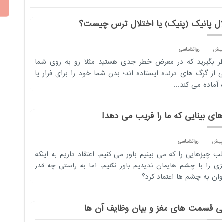
هم مارا درگیر
خود می کند و
ال پانیک (پنیک) یا اختلال ترس چیست؟
تاثیرات منفی
زیادی را روی
روانشناسی
کودکان برجا
ر بگیرید كه در معرض خطر جدی هستید مثلا رو به‌ روی شما
می‌گذارد. در
 از گرگ های درنده ایستاده اند؛ بدن شما خود را برای فرار یا
مدت اخیر با
 آماده می ‌کند...
حوادث و
اتفاقات در
سطح اجتماعی
ای بینایی که ما را فریب می دهد!
رو به رو شدیم.
روانشناسی
لب چیزهایی را که می بینیم باور می کنیم. اعتقاد داریم به اینکه
زی را با چشم هایمان ندیدیم باور نکنیم. اما به راستی چه قدر
ان به چشم ها اعتماد کرد؟
ی قسمت های مغز و بیان وظایف آن ها