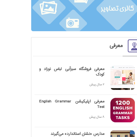
معرفی
معرفی فروشگاه سبزآبی لباس نوزاد و
کودک
2 سال پیش
معرفی اپلیکیشن English Grammar
Test
8 سال پیش
مدارس «نشان استاندارد» می‌گیرند