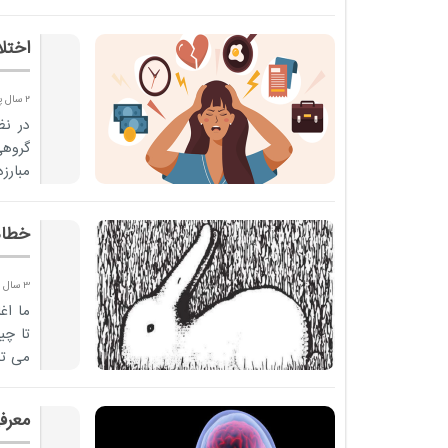
اختل
2 سال پیش
در نظ
گروهی
مبارزه
خطاه
3 سال پیش
ما اغ
تا چی
می تو
معرف