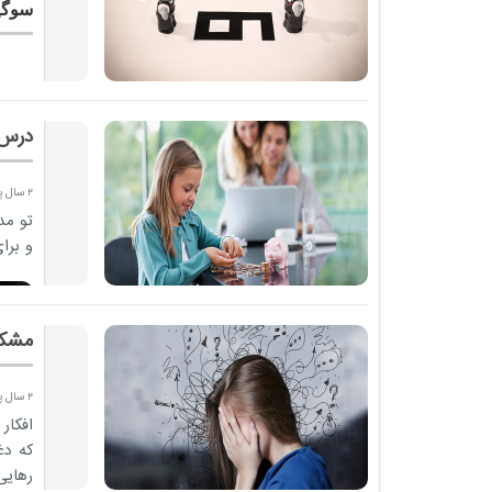
سوگی
درس 
2 سال پیش
تو مد
و برا
مشکل
2 سال پیش
افکار
که دغ
رهایی