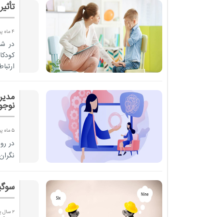
تأثی
4 ماه پیش
در شر
کودکا
ارتبا
...
مدیر
نوجو
5 ماه پیش
در رو
نگران‌
سوگی
2 سال پیش