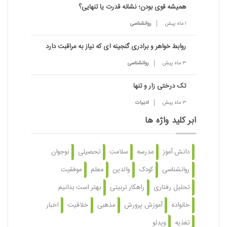
همیشه قوی بودن؛ نشانه قدرت یا تنهایی؟
1 ماه پیش
روانشناسی
روابط خواهر و برادری گنجینه ای که نیاز به مراقبت دارد
3 ماه پیش
روانشناسی
تک درختی زار و تنها
3 ماه پیش
ادبیات
ابر کلید واژه ها
دانش آموز
مدرسه
سلامت
تحصیلی
نوجوان
روانشناسی
کودک
والدین
معلم
موفقیت
تحلیل رفتاری
راهکار تربیتی
بهتر است بدانیم
خانواده
آموزش پرورش
مذهبی
خلاقیت
اخبار
تغذیه
ویدئو