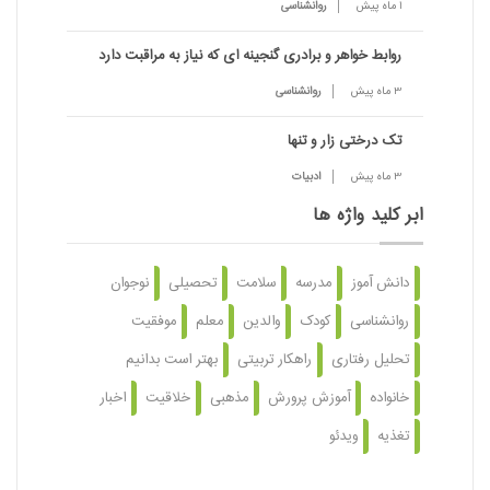
1 ماه پیش
روانشناسی
روابط خواهر و برادری گنجینه ای که نیاز به مراقبت دارد
3 ماه پیش
روانشناسی
تک درختی زار و تنها
3 ماه پیش
ادبیات
ابر کلید واژه ها
دانش آموز
مدرسه
سلامت
تحصیلی
نوجوان
روانشناسی
کودک
والدین
معلم
موفقیت
تحلیل رفتاری
راهکار تربیتی
بهتر است بدانیم
خانواده
آموزش پرورش
مذهبی
خلاقیت
اخبار
تغذیه
ویدئو