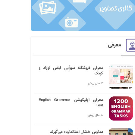
معرفی
معرفی فروشگاه سبزآبی لباس نوزاد و
کودک
2 سال پیش
معرفی اپلیکیشن English Grammar
Test
8 سال پیش
مدارس «نشان استاندارد» می‌گیرند