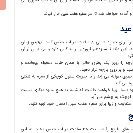
ریم و در حدی که فقط مرطوب بمانند روی آن ها، آب اسپری می
قرار گیرند.
سفره هفت سین
عید
روند کار به این صورت است که باید دانه کنجد را برای حدود 6 الی 8 ساعت در آب خیس کنید. بهترین زمان
بل از عید می باشد. این دانه تا سیزدهم فروردین رشد کمی دارد و می توان ار آن
رد.
رچه را روی یک بطری خالی یا همان ظرف دلخواه پیچانده و
د و بر روی پارچه قرار دهید.
ور بطری جوانه می زند و به صورت ستون کوچکی از سبزه به شکلی
ره می کند.
 بسیار زیبا خواهید داشت که شبیه به هیچ سبزه دیگری نیست
 کوچک به چشم می آید.
ه متفاوت و زیبا برای سفره هفت سین امسال خود تهیه کنید.
ج
برای شروع کاشت سبزه هسته نارنج، ابتدا هسته های نارنج را به مدت 48 ساعت در آب خیس دهید. به این