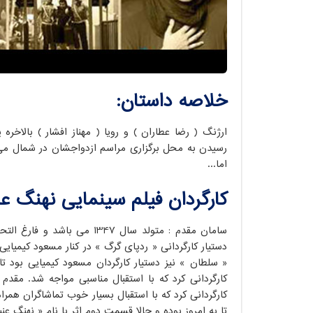
خلاصه داستان:
ارژنگ ( رضا عطاران ) و رویا ( مهناز افشار ) بالاخره 
رسیدن به محل برگزاری مراسم ازدواجشان در شمال می ب
اما...
کارگردان فیلم سینمایی
نهنگ عنبر ۲« سلکشن
سامان مقدم : متولد سال 1347
دستیار کارگردانی « ردپای گرگ » در کنار مسعود کیمیا
کارگردانی کرد که با استقبال مناسبی مواجه شد. مقدم
کارگردانی کرد که با استقبال بسیار خوب تماشاگران همرا
تا به امروز بوده و حالا قسمت دوم اثر با نام « نهنگ عنبر 2 : سلکشن رویا » به سینما آمد