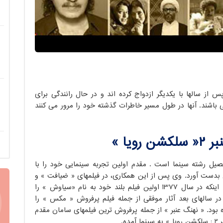
پس از سالها با یکدیگر ازدواج کرده اند و در حال رانندگی برای
اشند. آنها در طول مسیر خاطرات گذشته خود را مرور می کنند
 رویا »
 می باشد و فارغ التحصیل رشته سینما است . مقدم اولین تجربه سینمایی خود را با
یی بدست آورد. وی پس از این همکاری، در فیلمهای « ضیافت » و
« سلطان » نیز دستیار کارگردان مسعود کیمیایی بود تا اینکه در سال 1377 اولین فیلم بلند خود به نام «سیاوش » را
 در سالهای بعد آثار موفقی از جمله فیلم پرفروش « مکس » را
ه بود. « نهنگ عنبر » از جمله پرفروش ترین فیلمهای سامان مقدم
ه.