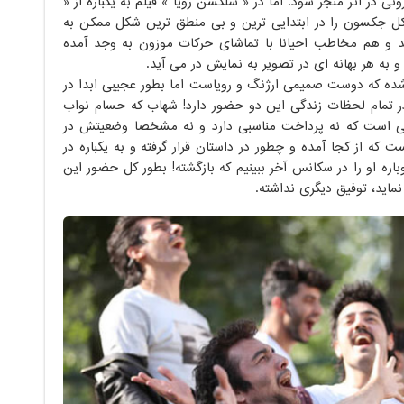
 در اثر منجر شود. اما در « سلکشن رویا » فیلم به یکباره از «
یکل جکسون را در ابتدایی ترین و بی منطق ترین شکل ممکن به
ند و هم مخاطب احیاناً با تماشای حرکات موزون به وجد آمده
 به هر بهانه ای در تصویر به نمایش در می آید.
 که دوست صمیمی ارژنگ و رویاست اما بطور عجیبی ابداً در
 تمام لحظات زندگی این دو حضور دارد! شهاب که حسام نواب
ی است که نه پرداخت مناسبی دارد و نه مشخصاً وضعیتش در
از کجا آمده و چطور در داستان قرار گرفته و به یکباره در
اره او را در سکانس آخر ببینیم که بازگشته! بطور کل حضور این
اید، توفیق دیگری نداشته.