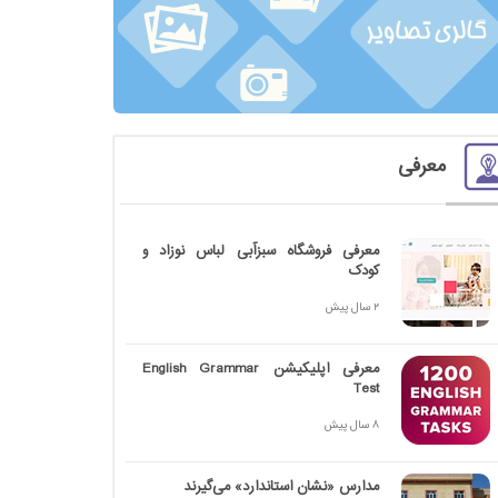
معرفی
معرفی فروشگاه سبزآبی لباس نوزاد و
کودک
2 سال پیش
معرفی اپلیکیشن English Grammar
Test
8 سال پیش
مدارس «نشان استاندارد» می‌گیرند