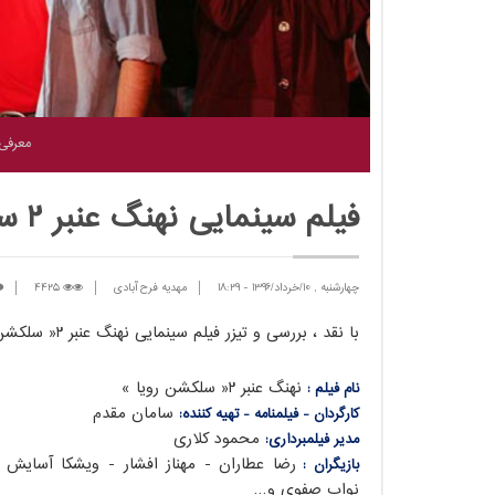
معرفی
فیلم سینمایی نهنگ عنبر ۲ سلکشن رویا
چهارشنبه , 10/خرداد/1396
-
18:29
مهدیه فرح آبادی
4425
با نقد ، بررسی و تیزر فیلم سینمایی نهنگ عنبر ۲« سلکشن رویا » همراه مداد آنلاین باشید.
نهنگ عنبر ۲« سلکشن رویا »
نام فیلم :
سامان مقدم
کارگردان -
فیلمنامه
-
تهیه کننده
:
محمود کلاری
مدیر فیلمبرداری:
رضا عطاران - مهناز افشار - ویشکا آسایش
بازیگران :
نواب صفوی و…