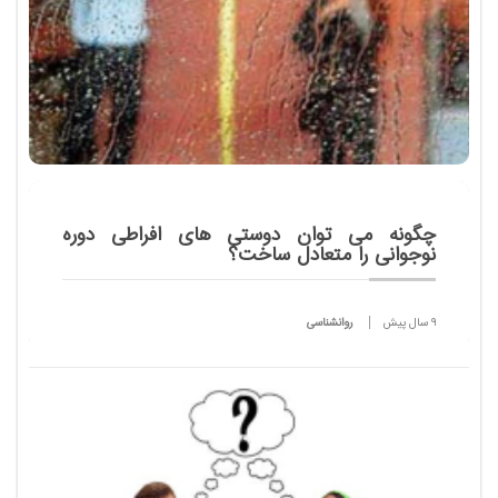
چگونه می توان دوستی های افراطی دوره
نوجوانی را متعادل ساخت؟
9 سال پیش
روانشناسی
بروز عشق‌های گذرا در مرحله نوجوا​نی و جوا​نی بسيار
شايع است و عوامل بسيار​ی در آن مؤثر می باشند .