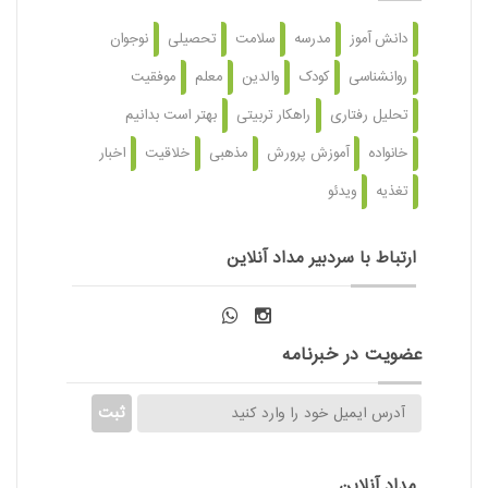
دانش آموز
مدرسه
سلامت
تحصیلی
نوجوان
روانشناسی
کودک
والدین
معلم
موفقیت
تحلیل رفتاری
راهکار تربیتی
بهتر است بدانیم
خانواده
آموزش پرورش
مذهبی
خلاقیت
اخبار
تغذیه
ویدئو
ارتباط با سردبیر مداد آنلاین
عضویت در خبرنامه
مداد آنلاین