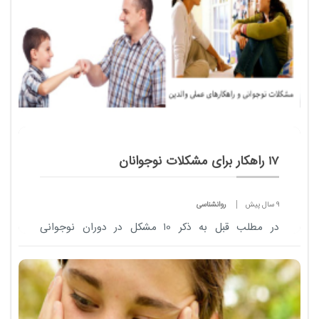
17 راهکار برای مشکلات نوجوانان
9 سال پیش
روانشناسی
در مطلب قبل به ذکر 10 مشکل در دوران نوجوانی
پرداختيم.حال به17مورد که والدين برا​ی مقابله با مشکلات
نوجوانان بايد مورد توجه قرار دهند میپردازيم.