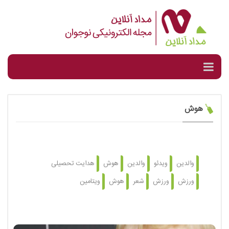
هوش
والدین
ویدئو
والدین
هوش
هدایت تحصیلی
ورزش
ورزش
شعر
هوش
ویتامین