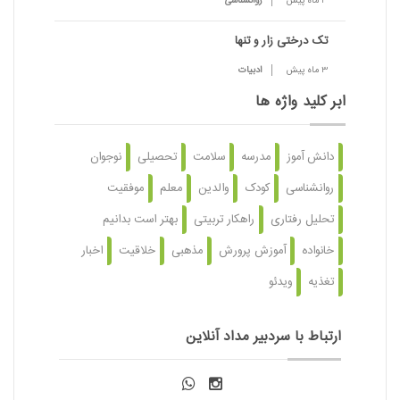
3 ماه پیش
روانشناسی
تک درختی زار و تنها
3 ماه پیش
ادبیات
ابر کلید واژه ها
دانش آموز
مدرسه
سلامت
تحصیلی
نوجوان
روانشناسی
کودک
والدین
معلم
موفقیت
تحلیل رفتاری
راهکار تربیتی
بهتر است بدانیم
خانواده
آموزش پرورش
مذهبی
خلاقیت
اخبار
تغذیه
ویدئو
ارتباط با سردبیر مداد آنلاین