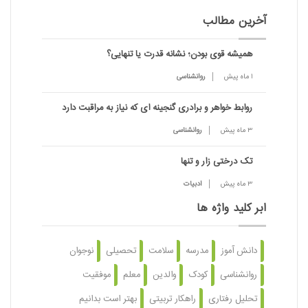
آخرین مطالب
همیشه قوی بودن؛ نشانه قدرت یا تنهایی؟
1 ماه پیش
روانشناسی
روابط خواهر و برادری گنجینه ای که نیاز به مراقبت دارد
3 ماه پیش
روانشناسی
تک درختی زار و تنها
3 ماه پیش
ادبیات
ابر کلید واژه ها
دانش آموز
مدرسه
سلامت
تحصیلی
نوجوان
روانشناسی
کودک
والدین
معلم
موفقیت
تحلیل رفتاری
راهکار تربیتی
بهتر است بدانیم