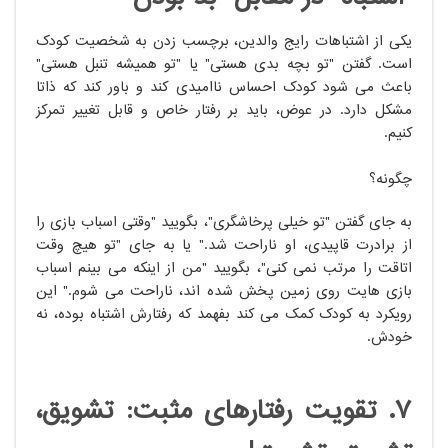
یکی از اشتباهات رایج والدین، برچسب زدن به شخصیت کودک
است. گفتن "تو بچه بدی هستی" یا "تو همیشه تنبل هستی"
باعث می شود کودک احساس ناامیدی کند و باور کند که ذاتاً
مشکل دارد. در عوض، باید بر رفتار خاص و قابل تغییر تمرکز
کنیم.
چگونه؟
به جای گفتن "تو خیلی پرخاشگری"، بگویید "وقتی اسباب بازی را
از برادرت قاپیدی، او ناراحت شد." یا به جای "تو هیچ وقت
اتاقت را مرتب نمی کنی"، بگویید "من از اینکه می بینم اسباب
بازی هایت روی زمین پخش شده اند، ناراحت می شوم." این
رویکرد به کودک کمک می کند بفهمد که رفتارش اشتباه بوده، نه
خودش.
۷. تقویت رفتارهای مثبت: تشویق،