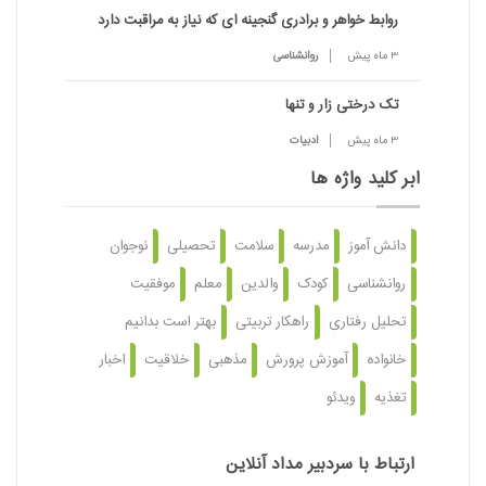
روابط خواهر و برادری گنجینه ای که نیاز به مراقبت دارد
3 ماه پیش
روانشناسی
تک درختی زار و تنها
3 ماه پیش
ادبیات
ابر کلید واژه ها
دانش آموز
مدرسه
سلامت
تحصیلی
نوجوان
روانشناسی
کودک
والدین
معلم
موفقیت
تحلیل رفتاری
راهکار تربیتی
بهتر است بدانیم
خانواده
آموزش پرورش
مذهبی
خلاقیت
اخبار
تغذیه
ویدئو
ارتباط با سردبیر مداد آنلاین