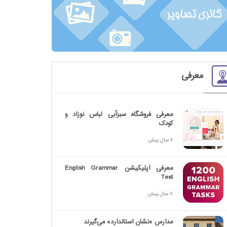
معرفی
معرفی فروشگاه سبزآبی لباس نوزاد و
کودک
2 سال پیش
معرفی اپلیکیشن English Grammar
Test
8 سال پیش
مدارس «نشان استاندارد» می‌گیرند