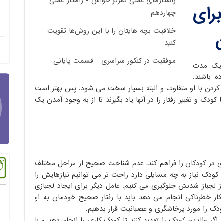
راهکارهای عملی تمرکز حواس - راهکار عملی
رای
چهاردهم
خلاقیت بچه هایتان را با این روش‌ها تقویت
ن
کنید
موفقیت در کنکور سراسری - قسمت پایانی
 یک مدت
ه باشند.
 کردن با او متفاوت و البته بسیار سخت می شود. پس بهتر است
دک و تغییر رفتار را در آنها یاد بگیرند تا از به وجود آمدن یک
ی در کودکان را فراهم کند، عدم شناخت صحیح از مراحل مختلف
کودک نیاز به چه مسایلی دارد راحت تر می توانیم نیازهایش را
ز لجباز شدنش جلوگیری می کنیم. عامل دیگر برای ایجاد لجبازی
 خطرناکی انجام می دهد باید با رفتار صحیح خودمان به او
ودک را مورد پرخاشگری و عصبانیت قرار بدهیم.
گر والدین کودک را تهدید کنند تا کودک کاری را انجام دهد و یا