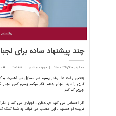
روانشناسی
چند پیشنهاد ساده برای لجب
سه شنبه , 07/آذر/1396
-
19:50
مهدیه فرح آبادی
2001
0
بعضی وقت ها اینقدر پسرم سر مسایل بی اهمیت و کو
کاری را باید انجام بدهم. فکر میکنم پسرم کمی لجباز 
چیزی کم کنم.
اگر احساس می کنید فرزندتان ، لجبازی می کند و نگران
تربیت او هستید ، این مطلب می تواند به شما کمک کند